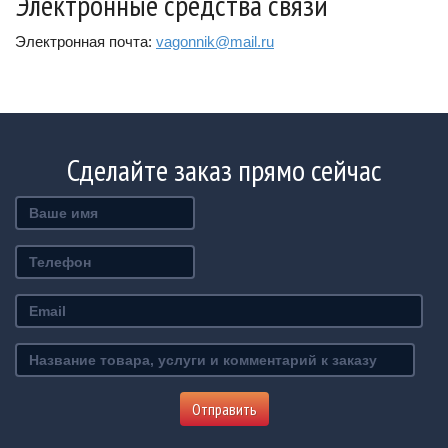
Электронные средства связи
Электронная почта:
vagonnik@mail.ru
Сделайте заказ прямо сейчас
Ваше
имя
Телефон
Email
Название
товара,
услуги
Отправить
и
комментарий