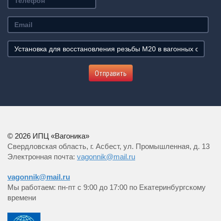
Email
Название
товара,
услуги
Отправить
и
комментарий
к
заказу
© 2026 ИПЦ «Вагоника»
Свердловская область, г. Асбест, ул. Промышленная, д. 13
Электронная почта:
vagonnik@mail.ru
vagonnik@mail.ru
Мы работаем: пн-пт с 9:00 до 17:00 по Екатеринбургскому
времени